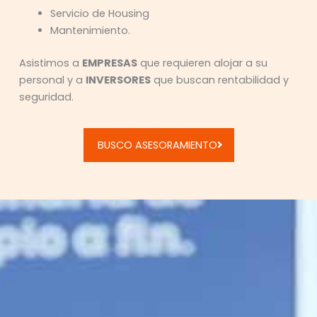
Servicio de Housing
Mantenimiento.
Asistimos a
EMPRESAS
que requieren alojar a su
personal y a
INVERSORES
que buscan rentabilidad y
seguridad.
BUSCO ASESORAMIENTO